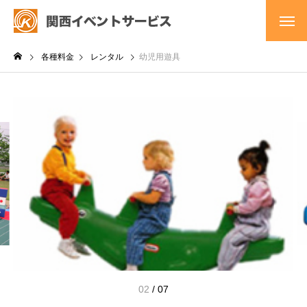
各種料金
レンタル
幼児用遊具
02
/
07