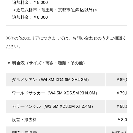
追加料金：￥5,000
＜近江八幡市・竜王町・京都市(山科区以外)＞
追加料金：￥8,000
※その他のエリアにつきましては、お問い合わせのうえご相談く
ださい。
▼ 料金表（サイズ・高さ・種類・その他）
ダルメシアン（W4.3M XD4.6M XH4.3M）
￥89,00
ワールドサッカー（W4.5M XD5.5M XH4.0M）
￥79,00
カラーペンシル（W3.5M XD3.0M XH2.4M）
￥58,00
設営・撤去料
￥8,00
配達・回収費
対応エリア