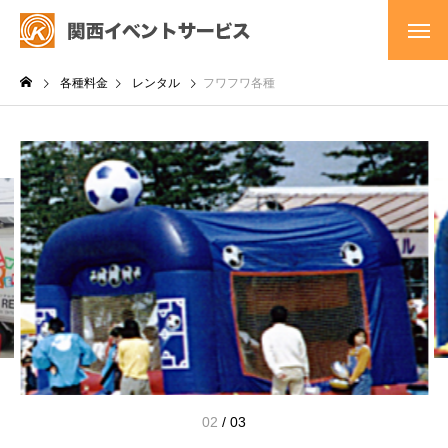
各種料金
レンタル
フワフワ各種
02
/
03